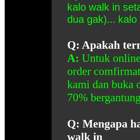
kalo walk in set
dua gak)... kalo
Q: Apakah ter
A:
Untuk onlin
order comfirmat
kami dan buka o
70% bergantung
Q: Mengapa ha
walk in