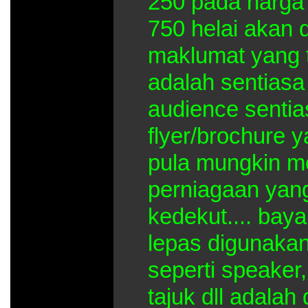
250 pada harga 
750 helai a
maklumat yang t
adalah sentiasa
audience senti
flyer/brochure 
pula mungkin m
perniagaan yan
kedekut.... bay
lepas digunakan
seperti speaker,
tajuk dll adal