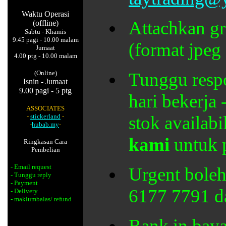
Waktu Operasi
Attachkan gr
(offline)
Sabtu - Khamis
9.45 pagi - 10.00 malam
(format jpeg 
Jumaat
4.00 ptg - 10.00 malam
(Online)
Tunggu respo
Isnin - Jumaat
9.00 pagi - 5 ptg
hari bekerja
ASSOCIATES
-
stickerland
-
stok availabi
-
hubab.my
-
kami
untuk 
Ringkasan Cara
Pembelian
- Email request
Urgent boleh
- Tunggu reply
- Payment
6177 7791 da
- Delivery
- maklumbalas/ refund
Bank in bayar