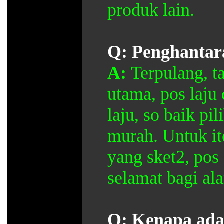
produk lain.
Q: Penghantara
A:
Terpulang, t
utama, pos laju
laju, so baik pi
murah. Untuk it
yang sket2, pos
selamat bagi alam
Q:
Kenapa ada 