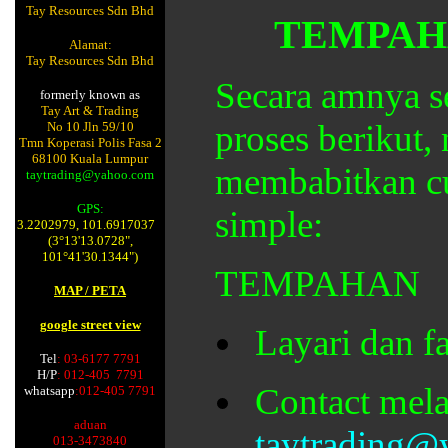
Tay Resources Sdn Bhd
TEMPAH
Alamat:
Tay Resources Sdn Bhd
Secara amnya s
formerly known as
Tay Art & Trading
proses berikut,
No 10 Jln 59/10
Tmn Koperasi Polis Fasa 2
68100 Kuala Lumpur
membabitkan c
taytrading@yahoo.com
GPS:
simple:
3.2202979, 101.6917037
(3°13'13.0728",
101°41'30.1344")
TEMPAHAN
MAP / PETA
google street view
Layari dan f
Tel
: 03-6177 7791
H/P
: 012-405 7791
Contact mela
whatsapp
:012-405 7791
aduan
taytrading@
013-3473840