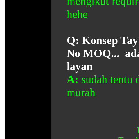
mengikut requi
hehe
Q:
Konsep Tayt
No MOQ... ada
layan
A:
sudah tentu 
murah