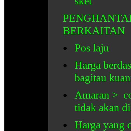
sket
PENGHANTA
BERKAITAN
Pos laju
Harga berdas
bagitau kuant
Amaran > cou
tidak akan d
Harga yang d