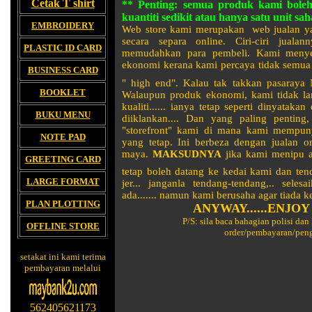
Cetak T shirt
** Penting: semua produk kami bole
kuantiti sedikit atau hanya satu unit sah
EMBROIDERY
Web store kami merupakan web jualan yan
secara separa online. Ciri-ciri juala
PLASTIC ID CARD
memudahkan para pembeli. Kami menyed
ekonomi kerana kami percaya tidak semu
BUSINESS CARD
" high end". Kalau tak takkan pasaraya 
BOOKLET
Walaupun produk ekonomi, kami tidak la
kualiti...... ianya tetap seperti dinyatak
BUKU MENU
diiklankan.... Dan yang paling penting
"storefront" kami di mana kami mempunya
NOTE PAD
yang tetap. Ini berbeza dengan jualan o
maya.
MAKSUDNYA
jika kami menipu at
GREETING CARD
tetap boleh datang ke kedai kami dan te
LARGE FORMAT
jer... janganla tendang-tendang,.. sele
ada....
...
namun kami berusaha agar tiada k
PLAN PLOTTING
ANYWAY......ENJO
P/S: sila baca bahagian polisi da
OFFLINE STORE
order/pembayaran/pen
setakat ini kami terima
pembayaran melalui
562405621173