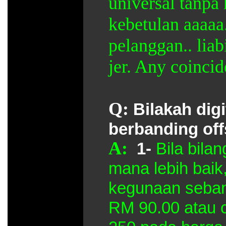
universal tanpa h
kebetulan aaaaa.
pelanggan.. liab
jer. Any coincid
Q:
Bilakah digi
berbanding off
A:
1-
Bila bilan
mana lebih baik,
kegunaan seban
RM 90.00 atau 