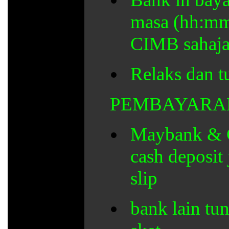
masa (hh:mm
CIMB sahaj
Relaks dan tu
PEMBAYARA
Maybank & CI
cash deposit
slip
bank lain tu