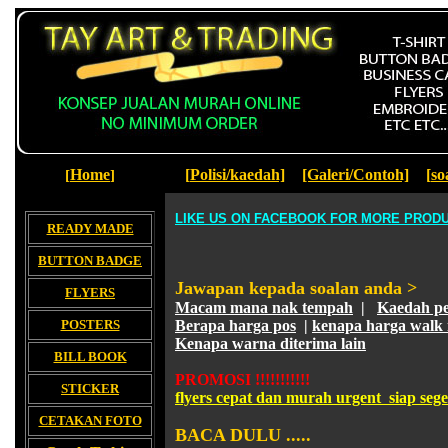
Home
[
Polisi/kaedah]
[Galeri/Contoh]
[
so
[
]
LIKE US ON FACEBOOK FOR MORE PROD
READY MADE
BUTTON BADGE
Jawapan kepada soalan anda >
FLYERS
Macam mana nak tempah
|
Kaedah p
POSTERS
Berapa harga pos
|
kenapa harga walk i
Kenapa warna diterima lain
BILL BOOK
PROMOSI !!!!!!!!!!!
STICKER
flyers cepat dan murah urgent siap seger
CETAKAN FOTO
BACA DULU .....