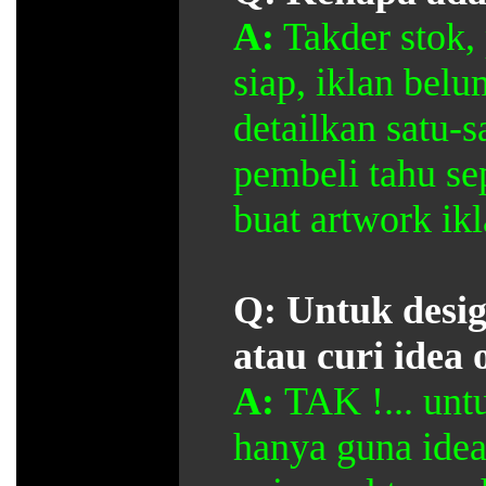
A:
Takder stok, 
siap, iklan belu
detailkan satu-s
pembeli tahu se
buat artwork ikla
Q:
Untuk desig
atau curi idea 
A:
TAK !... unt
hanya guna idea