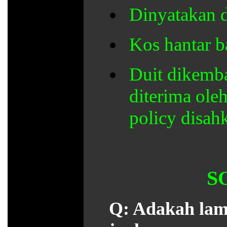
Dinyatakan d
Kos hantar b
Duit dikemba
diterima ole
policy disah
S
Q: Adakah lama