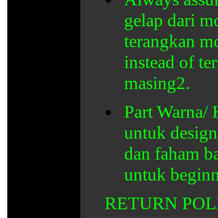
gelap dari m
terangkan mo
instead of te
masing2.
Part Warna/ H
untuk design
dan faham ba
untuk beginne
RETURN POL